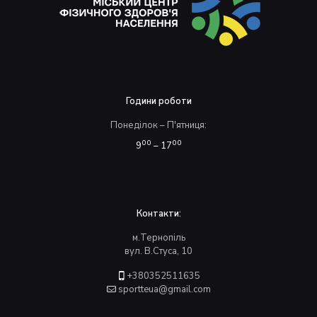
Години роботи
Понеділок – П'ятниця:
00
00
9
– 17
Контакти:
м.Тернопіль
вул. В.Стуса, 10
+380352511635
sportteua@gmail.com