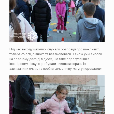
Під час заходу школярі слухали розповіді про важливість
толерантності, рівності та взаємоповаги. Також учні змогли
на власному досвіді відчути, що таке пересування в
інвалідному візку, спробувати виконати вправи із
зав’язаними очима та пройти символічну «смугу перешкод».