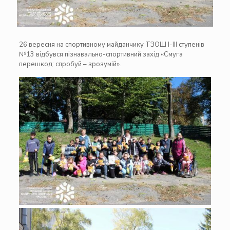
26 вересня на спортивному майданчику ТЗОШ І-ІІІ ступенів
№13 відбувся пізнавально-спортивний захід «Смуга
перешкод: спробуй – зрозумій».