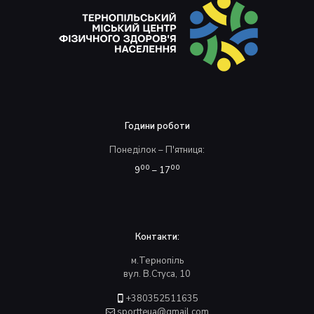
Години роботи
Понеділок – П'ятниця:
00
00
9
– 17
Контакти:
м.Тернопіль
вул. В.Стуса, 10
+380352511635
sportteua@gmail.com