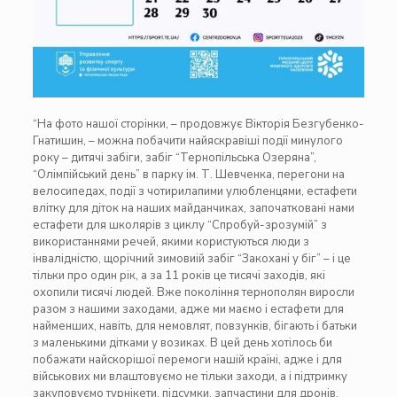
“На фото нашої сторінки, – продовжує Вікторія Безгубенко-
Гнатишин, – можна побачити найяскравіші події минулого
року – дитячі забіги, забіг “Тернопільська Озеряна”,
“Олімпійський день” в парку ім. Т. Шевченка, перегони на
велосипедах, події з чотирилапими улюбленцями, естафети
влітку для діток на наших майданчиках, започатковані нами
естафети для школярів з циклу “Спробуй-зрозумій” з
використаннями речей, якими користуються люди з
інвалідністю, щорічний зимовиій забіг “Закохані у біг” – і це
тільки про один рік, а за 11 років це тисячі заходів, які
охопили тисячі людей. Вже покоління тернополян виросли
разом з нашими заходами, адже ми маємо і естафети для
найменших, навіть, для немовлят, повзунків, бігають і батьки
з маленькими дітками у возиках. В цей день хотілось би
побажати найскорішої перемоги нашій країні, адже і для
військових ми влаштовуємо не тільки заходи, а і підтримку
закуповуємо турнікети, підсумки, запчастини для дронів,