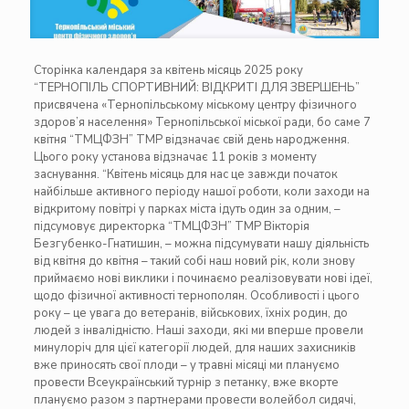
Сторінка календаря за квітень місяць 2025 року
“ТЕРНОПІЛЬ СПОРТИВНИЙ: ВІДКРИТІ ДЛЯ ЗВЕРШЕНЬ”
присвячена «Тернопільському міському центру фізичного
здоров’я населення» Тернопільської міської ради, бо саме 7
квітня “ТМЦФЗН” ТМР відзначає свій день народження.
Цього року установа відзначає 11 років з моменту
заснування. “Квітень місяць для нас це завжди початок
найбільше активного періоду нашої роботи, коли заходи на
відкритому повітрі у парках міста ідуть один за одним, –
підсумовує директорка “ТМЦФЗН” ТМР Вікторія
Безгубенко-Гнатишин, – можна підсумувати нашу діяльність
від квітня до квітня – такий собі наш новий рік, коли знову
приймаємо нові виклики і починаємо реалізовувати нові ідеї,
щодо фізичної активності тернополян. Особливості і цього
року – це увага до ветеранів, військових, їхніх родин, до
людей з інвалідністю. Наші заходи, які ми вперше провели
минулоріч для цієї категорії людей, для наших захисників
вже приносять свої плоди – у травні місяці ми плануємо
провести Всеукраїнський турнір з петанку, вже вкорте
плануємо разом з партнерами провести волейбол сидячі,