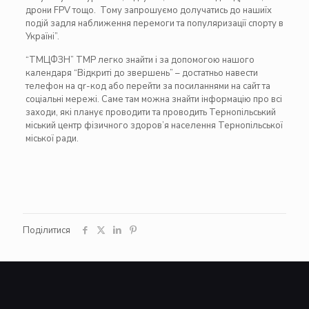
дрони FPV тощо. Тому запрошуємо долучатись до нашиїх
подій задля наближення перемоги та популяризації спорту в
Україні”.
“ТМЦФЗН” ТМР легко знайти і за допомогою нашого
календаря “Відкриті до звершень” – достатньо навести
телефон на qr-код або перейти за посиланнями на сайт та
соціальні мережі. Саме там можна знайти інформацію про всі
заходи, які планує проводити та проводить Тернопільський
міський центр фізичного здоров’я населення Тернопільської
міської ради.
Поділитися