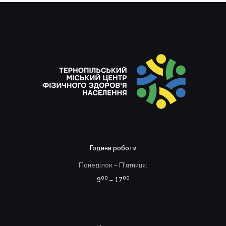
Години роботи
Понеділок – П'ятниця:
00
00
9
– 17