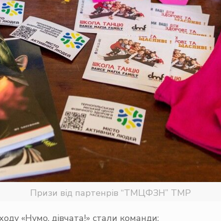
Призи від партенрів “ТМЦФЗН” ТМР
ду «Нумо, дівчата!» стали команди: