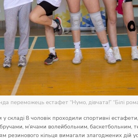
да переможець естафет “Нумо, дівчата!” “Білі ро
 у складі 8 чоловік проходили спортивні естафети
бручами, м’ячами волейбольним, баскетбольним, те
ям резинового кільця вимагали злагоджених дій усі