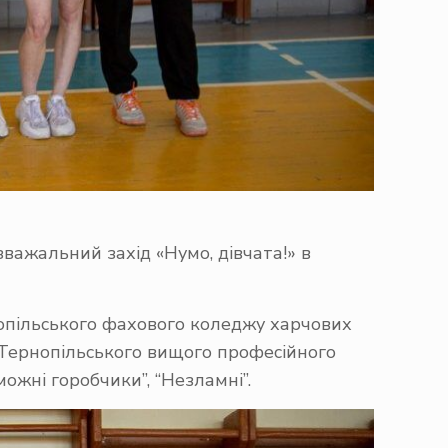
важальний захід «Нумо, дівчата!» в
нопільського фахового коледжу харчових
, Тернопільського вищого професійного
можні горобчики”, “Незламні”.