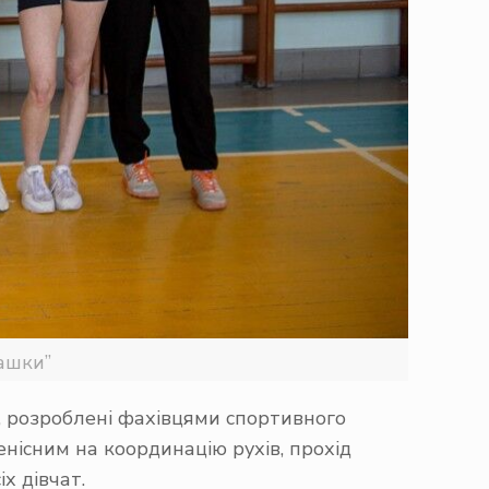
машки”
, розроблені фахівцями спортивного
нісним на координацію рухів, прохід
х дівчат.