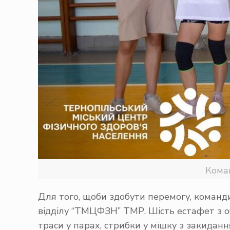
Коман
Для того, щоби здобути перемогу, команди
відділу “ТМЦФЗН” ТМР. Шість естафет з о
траси у парах, стрибки у мішку з закиданн