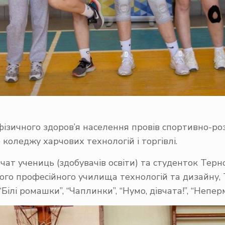
фізичного здоров’я населення
провів спортивно-роз
коледжу харчових технологій і торгівлі.
чат учениць (здобувачів освіти) та студенток Тер
ищого професійного училища технологій та дизайну
Білі ромашки”, “Чаплинки”, “Нумо, дівчата!”, “Непер