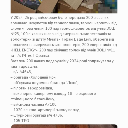
У 2024-25 році військовим було передано 200 в’язаних
вовняних шкарпеток від тернополянок, термошкарпетки від
фірми «Нова лінія», 100 пар термошкарпеток від учнів ЗОШ
№23, 100 в’язаних шапок від американських ветеранів та
волонтерки зі штату Мічиган Тіфані Ваде Емпі, обереги від
польських та американських волонтерів, 200 енергетиків від
«HELL ENERGY», 200 пар хімічних грілок від учнів ЗОШ №11
та ТАЛУГ ім. І. Франка.
Загалом 200 наших подарунків у 2024 році попрямували у
такі підрозділи:
– в/ч А4643,
– бригада «Холодний Яр»,
– об’єднана штурмова бригада “Лють”,
– пілотам аеророзвідки,
– інженерно-саперному взводу 16-го окремого
стрілецького батальйону,
– військова частина А7100,
– 1020 зенітно-артилерійському полку,
– штурмовій бригаді в/ч 4706,
– 105 ТРО.