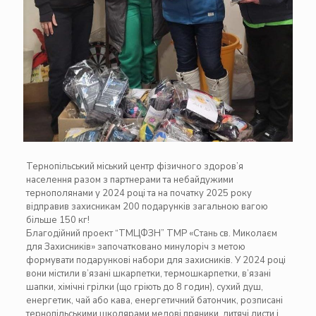
Тернопільський міський центр фізичного здоров’я
населення разом з партнерами та небайдужими
тернополянами у 2024 році та на початку 2025 року
відправив захисникам 200 подарунків загальною вагою
більше 150 кг!
Благодійний проект “ТМЦФЗН” ТМР «Стань св. Миколаєм
для Захисників» започатковано минулоріч з метою
формувати подарункові набори для захисників. У 2024 році
вони містили в’язані шкарпетки, термошкарпетки, в’язані
шапки, хімічні грілки (що гріють до 8 годин), сухий душ,
енергетик, чай або кава, енергетичний батончик, розписані
тернопільськими школярами медові пряники, дитячі листи і