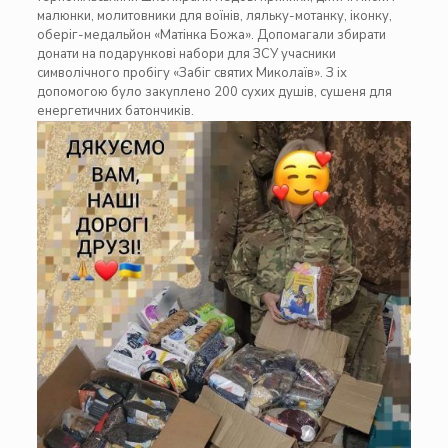
малюнки, молитовники для воїнів, ляльку-мотанку, іконку,
оберіг-медальйон «Матінка Божа». Допомагали збирати
донати на подарункові набори для ЗСУ учасники
символічного пробігу «Забіг святих Миколаїв». З іх
допомогою було закуплено 200 сухих душів, сушеня для
енергетичних батончиків.