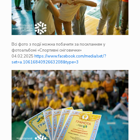
Всі фото з події можна побачити за посиланням у
фотоальбомі «Спортивні сніговички»
04.02.2025
https://www.facebook.com/media/set/?
set=a.1061684092663208&type=3