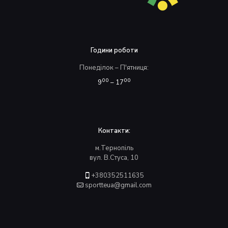
Години роботи
Понеділок – П'ятниця:
00
00
9
– 17
Контакти:
м.Тернопіль
вул. В.Стуса, 10
+380352511635
sportteua@gmail.com