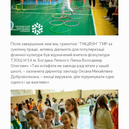
Після завершення змагань, грамотою “ТМЦФЗН” ТМР за
сумлінну працю, активну діяльність для популяризації
фізичної культури був відзначений вчитель фізкультури
ТЗОШ №14 ім. Богдана Лепкого Липка Володимир
Олегович. «Такі естафети ми завжди раді вітати у нашій
школі, – зазначила директор закладу Оксана Михайлівна
Добровольська, – емоції вирували, діти підтримували одне
одного і це важливо».