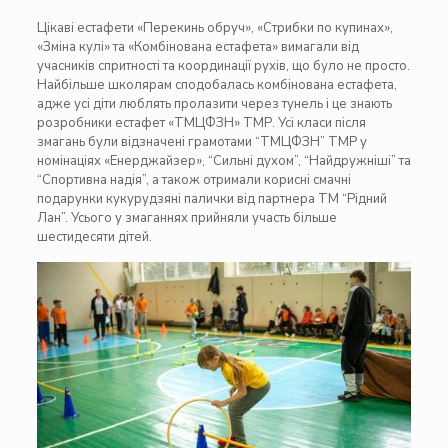
Цікаві естафети «Перекинь обруч», «Стрибки по купинах»,
«Зміна кулі» та «Комбінована естафета» вимагали від
учасників спритності та координації рухів, що було не просто.
Найбільше школярам сподобалась комбінована естафета,
адже усі діти люблять пролазити через тунель і це знають
розробники естафет «ТМЦФЗН» ТМР. Усі класи після
змагань були відзначені грамотами “ТМЦФЗН” ТМР у
номінаціях «Енерджайзер», “Сильні духом”, “Найдружніші” та
“Спортивна надія”, а також отримали корисні смачні
подарунки кукурудзяні палички від партнера ТМ “Рідний
Лан”. Усього у змаганнях прийняли участь більше
шестидесяти дітей.