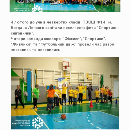
4 лютого до учнів четвертих класів ТЗОШ №14 ім.
Богдана Лепкого завітали веселі естафети “Спортивні
сніговички”.
Чотири команди школярів “Фіксики”, “Спортики”,
“Живчики” та “Футбольний двіж” провели час разом,
змагались та веселились.