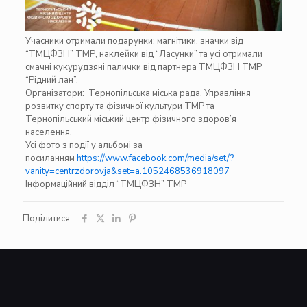
Учасники отримали подарунки: магнітики, значки від
“ТМЦФЗН” ТМР, наклейки від “Ласунки” та усі отримали
смачні кукурудзяні палички від партнера ТМЦФЗН ТМР
“Рідний лан”.
Організатори: Тернопільська міська рада, Управління
розвитку спорту та фізичної культури ТМР та
Тернопільський міський центр фізичного здоров’я
населення.
Усі фото з події у альбомі за
посиланням
https://www.facebook.com/media/set/?
vanity=centrzdorovja&set=a.1052468536918097
Інформаційний відділ “ТМЦФЗН” ТМР
Поділитися