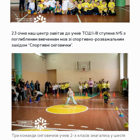
23 січня наш центр завітав до учнів ТСШ I-III ступеня №5 з
поглибленим вивченням мов зі спортивно-розважальним
західом “Спортивні сніговички”.
Три команди сніговичків учнів 2-х класів змагались у шести