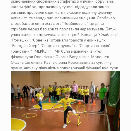
різноманітних спортивних естафетах з м’ячами, обручами,
катали фітбол, пролазили у тунелі, відгадували зимові
загадки, проявили спритність, показали відмінну фізичну
активність та зарядились позитивними емоціями. Особливо
сподобалась дітям естафета “Комбінована”, де дітки
стрибали через бар’єри та пролазили через тунель. Батькі
учнів активно підтримували своїх дітей. Команди “Смайлики”,
“Ромашки”, “Сонечка” отримали грамоти у номінаціях
“Енерджайзер”, “Спортивні духом” та “Спортивна надія”.
Грамотами “ТМЦФЗН” ТМР були відзначені вчителі
фізкультури Олексієнко Оксана Богданівна, Молошек
Оксана Євгенівна, Кавчак Ірина Ярославівна за сумлінну
працю, активну діяльність в популяризації фізичної культури.