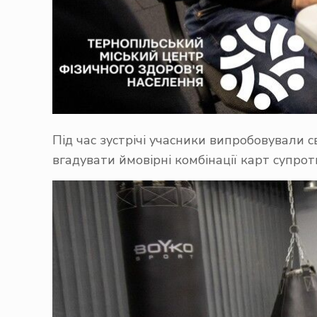
Під час зустрічі учасники випробовували 
вгадувати ймовірні комбінації карт супрот