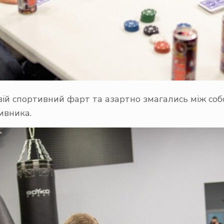
свій спортивний фарт та азартно змагались між соб
ивника.