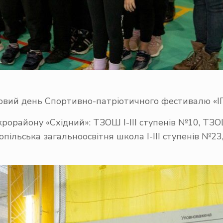
ірковий день Спортивно-патріотичного фестивалю «
району «Східний»: ТЗОШ І-ІІІ ступенів №10, ТЗОШ І
пільська загальноосвітня школа І-ІІІ ступенів №2