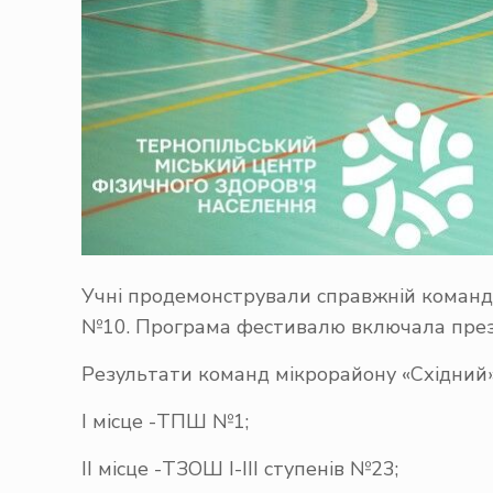
Учні продемонстрували справжній командни
№10. Програма фестивалю включала презен
Результати команд мікрорайону «Східний»
І місце -ТПШ №1;
ІІ місце -ТЗОШ І-ІІІ ступенів №23;