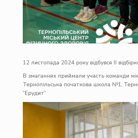
12 листопада 2024 року відбувся IІ відб
В змаганнях приймали участь команди мікро
Тернопільська початкова школа №1, Терно
“Ерудит”